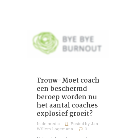
Trouw-Moet coach
een beschermd
beroep worden nu
het aantal coaches
explosief groeit?
In de media
Posted by
Jan
Willem Logemann
0