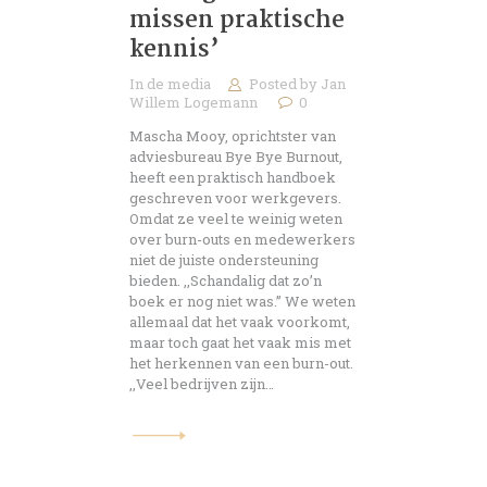
missen praktische
kennis’
In de media
Posted by
Jan
Willem Logemann
0
Mascha Mooy, oprichtster van
adviesbureau Bye Bye Burnout,
heeft een praktisch handboek
geschreven voor werkgevers.
Omdat ze veel te weinig weten
over burn-outs en medewerkers
niet de juiste ondersteuning
bieden. ,,Schandalig dat zo’n
boek er nog niet was.” We weten
allemaal dat het vaak voorkomt,
maar toch gaat het vaak mis met
het herkennen van een burn-out.
,,Veel bedrijven zijn…