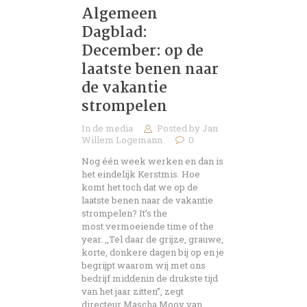
Algemeen
Dagblad:
December: op de
laatste benen naar
de vakantie
strompelen
In de media
Posted by
Jan
Willem Logemann
0
Nog één week werken en dan is
het eindelijk Kerstmis. Hoe
komt het toch dat we op de
laatste benen naar de vakantie
strompelen? It’s the
most vermoeiende time of the
year. ,,Tel daar de grijze, grauwe,
korte, donkere dagen bij op en je
begrijpt waarom wij met ons
bedrijf middenin de drukste tijd
van het jaar zitten’’, zegt
directeur Mascha Mooy van…