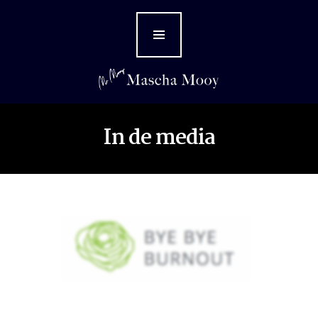
Home
Over Mascha
Diensten
Boek
In de media
Awards
In de media
Persfoto’s
Mediakit
Contact