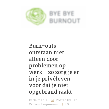
Burn-outs
ontstaan niet
alleen door
problemen op
werk – zo zorg je er
in je privéleven
voor dat je niet
opgebrand raakt
In de media
Posted by
Jan
Willem Logemann
0