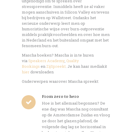
uitgenodigd om te spreken over
stresspreventie. Inmiddels heeft ze al vaker
mogen aanschuiven in Silicon Valley en tevens
bij bedrijven op Wallstreet. Ondanks het
serieuze onderwerp leert men op
humoristische wijze over burn-outpreventie
middels praktijkvoorbeelden en over hoe men
in Nederland en het buitenland omgaat met het
fenomeen burn-out.
Mascha boeken? Mascha is in te huren
via
Speakers Academy
,
Quality
Bookings
en
ZijSpreekt
. Je kan haar mediakit
hier
downloaden
Onderwerpen waarover Mascha spreekt:
From zero to hero
Hoe is het allemaal begonnen? De
ene dag was Mascha nog consultant
op de Amsterdamse Zuidas en vloog
ze door het glazen plafond, de
volgende dag lag ze horizontaal in