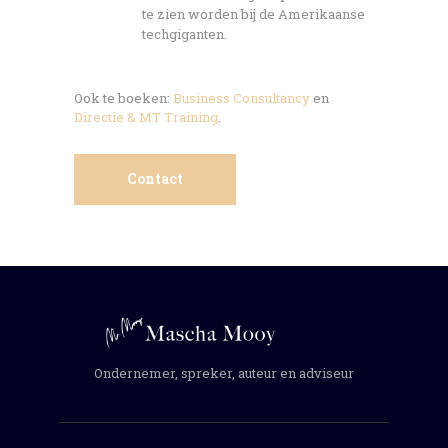
te zien worden bij de Amerikaanse
techgiganten.
Ook te boeken:
Business Consultancy
en
Directie & MT Training
.
Contact
Ondernemer, spreker, auteur en adviseur