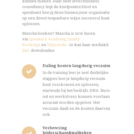
kunnen maken. Haar next level business
consultancy legt de knelpunten bloot en
openbaart hoe jij deze binnen jouw organisatie
op een direct toepasbare wijze succesvol kunt
oplossen.
Mascha boeken? Mascha is in te huren
via
Speakers Academy
,
Quality
Bookings
en
ZijSpreekt
. Je kan haar mediakit
hier
downloaden
Daling kosten langdurig verzuim
In de training leer je met duidelijke
stappen hoe je langdurig verzuim
kunt voorkomen en oplossen,
startende bij het bedrijfs-DNA. Burn-
out en werkstress kunnen voortaan
accuraat worden opgelost. Het
verzuim daalt en de kosten daarvan
ook.
Verbetering
leiderschapskwaliteiten