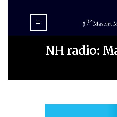
Home
Over Mascha
Diensten
NH radio: M
Boek
Awards
In de media
Persfoto’s
Mediakit