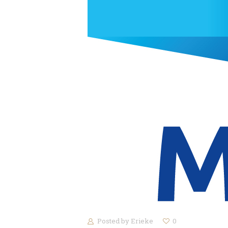
Posted by
Erieke
0