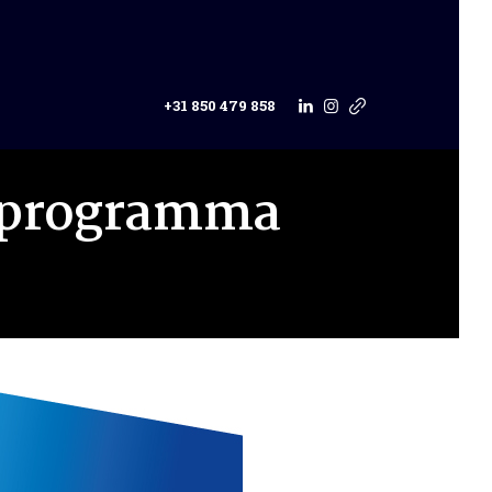
+31 850 479 858
H-programma