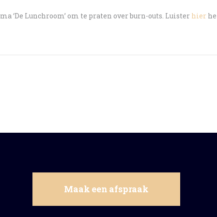
ma ‘De Lunchroom’ om te praten over burn-outs. Luister
hier
he
Maak een afspraak