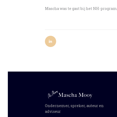
Mascha was te gast bij het NH-program
Ondernemer, spreker, auteur en
adviseur