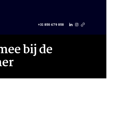
+31 850 479 858
mee bij de
mer