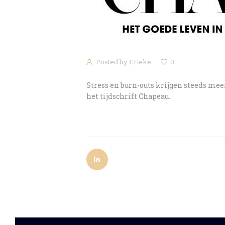
Contact
Posted by
Erieke
0
Stress en burn-outs krijgen steeds me
het tijdschrift Chapeau.