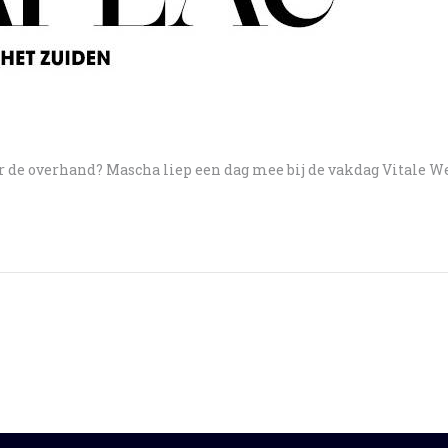
er de overhand? Mascha liep een dag mee bij de vakdag Vitale 