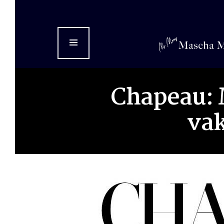
Home
Over Mascha
Diensten
Chapeau: M
Boek
va
Awards
In de media
Persfoto’s
Mediakit